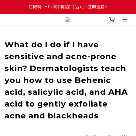
⏰限時 1+1：熱銷明星商品 👉<立即搶購>
What do I do if I have
sensitive and acne-prone
skin? Dermatologists teach
you how to use Behenic
acid, salicylic acid, and AHA
acid to gently exfoliate
acne and blackheads