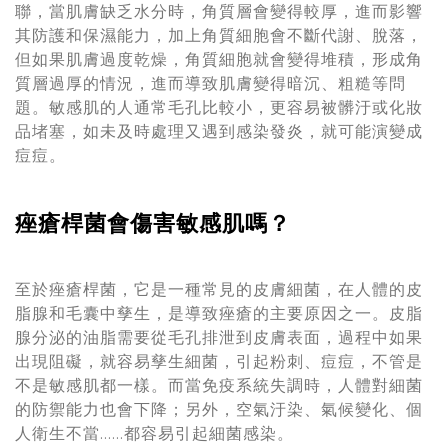
聯，當肌膚缺乏水分時，角質層會變得較厚，進而影響
其防護和保濕能力，加上角質細胞會不斷代謝、脫落，
但如果肌膚過度乾燥，角質細胞就會變得堆積，形成角
質層過厚的情況，進而導致肌膚變得暗沉、粗糙等問
題。敏感肌的人通常毛孔比較小，更容易被髒汙或化妝
品堵塞，如未及時處理又遇到感染發炎，就可能演變成
痘痘。
痤瘡桿菌會傷害敏感肌嗎？
至於痤瘡桿菌，它是一種常見的皮膚細菌，在人體的皮
脂腺和毛囊中孳生，是導致痤瘡的主要原因之一。皮脂
腺分泌的油脂需要從毛孔排泄到皮膚表面，過程中如果
出現阻礙，就容易孳生細菌，引起粉刺、痘痘，不管是
不是敏感肌都一樣。而當免疫系統失調時，人體對細菌
的防禦能力也會下降；另外，空氣汙染、氣候變化、個
人衛生不當……都容易引起細菌感染。