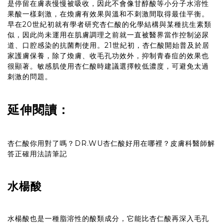
是停留在膚表慢慢被吸收，因此不會像甘醇酸等小分子水溶性
果酸一樣刺激，在煥膚有效果與溫和不刺激間取得最佳平衡。
早在20世紀初就有學者研究杏仁酸的化學結構與某種抗生素類
似，因此尚未運用在肌膚調理之前就一直被醫界當作控制泌尿
道、口腔感染的抗菌劑使用。21世紀初，杏仁酸開始普及於居
家護膚保養，除了煥膚、收毛孔功效外，抑制青春痘的效果也
很顯著。敏感肌使用杏仁酸時建議選擇較低濃度，可避免太過
刺激的問題。
延伸閱讀：
杏仁酸你用對了嗎？DR.WU杏仁酸好用在哪裡？皮膚科醫師解
答正確用法請筆記
水楊酸
水楊酸也是一種脂溶性的酸類成分，它能比杏仁酸再深入毛孔