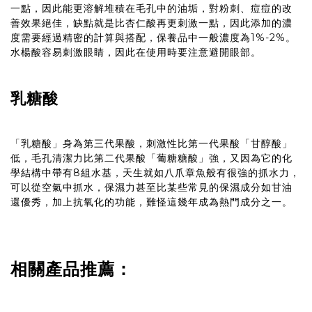
一點，因此能更溶解堆積在毛孔中的油垢，對粉刺、痘痘的改
善效果絕佳，缺點就是比杏仁酸再更刺激一點，因此添加的濃
度需要經過精密的計算與搭配，保養品中一般濃度為1%-2%。
水楊酸容易刺激眼睛，因此在使用時要注意避開眼部。
乳糖酸
「乳糖酸」身為第三代果酸，刺激性比第一代果酸「甘醇酸」
低，毛孔清潔力比第二代果酸「葡糖糖酸」強，又因為它的化
學結構中帶有8組水基，天生就如八爪章魚般有很強的抓水力，
可以從空氣中抓水，保濕力甚至比某些常見的保濕成分如甘油
還優秀，加上抗氧化的功能，難怪這幾年成為熱門成分之一。
相關產品推薦：