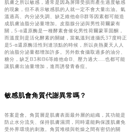
肌膚之所以敏感，通常是因為屏障受損而產生過度敏感
的現象，但不表示敏感肌的人就一定不會大量出油。氣
溫過高、內分泌失調、缺乏維他命B群等因素都可能造
成肌膚油脂分泌量增加。皮脂腺分泌與男性荷爾蒙有
關，5-α還原酶是一種酵素會催化男性荷爾蒙睪固酮，
而溫度則是活化酵素的關鍵，當氣溫到達攝氏37度時正
是5-α還原酶活性到達頂點的時候，所以炎熱夏天人人
的油脂分泌量都增加許多。另外飲食攝取過多的油分、
糖分，缺乏B3和B6等維他命B、壓力過大……也都可能
讓肌膚出油量增加，進而誘發青春痘。
敏感肌會角質代謝異常嗎？
答案是會。角質層是肌膚表面最外層的組織，其功能是
防止水分流失、保持肌膚濕潤，同時還能夠保護肌膚免
受外界環境的刺激。角質堆積與乾燥之間有密切的關