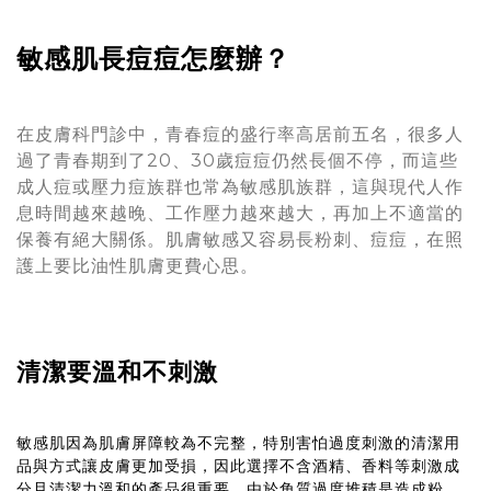
敏感肌長痘痘怎麼辦？
在皮膚科門診中，青春痘的盛行率高居前五名，很多人
過了青春期到了20、30歲痘痘仍然長個不停，而這些
成人痘或壓力痘族群也常為敏感肌族群，這與現代人作
息時間越來越晚、工作壓力越來越大，再加上不適當的
保養有絕大關係。肌膚敏感又容易長粉刺、痘痘，在照
護上要比油性肌膚更費心思。
清潔要溫和不刺激
敏感肌因為肌膚屏障較為不完整，特別害怕過度刺激的清潔用
品與方式讓皮膚更加受損，因此選擇不含酒精、香料等刺激成
分且清潔力溫和的產品很重要。由於角質過度堆積是造成粉