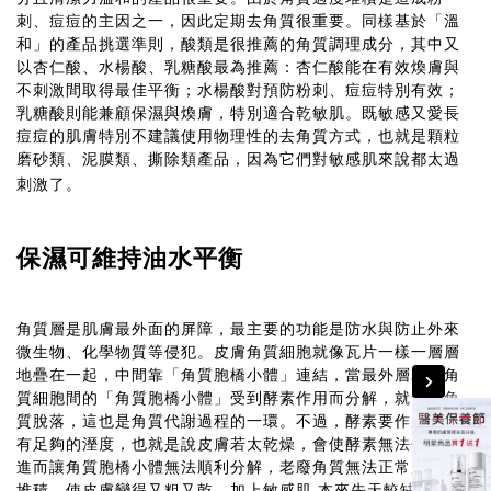
刺、痘痘的主因之一，因此定期去角質很重要。同樣基於「溫
和」的產品挑選準則，酸類是很推薦的角質調理成分，其中又
以杏仁酸、水楊酸、乳糖酸最為推薦：杏仁酸能在有效煥膚與
不刺激間取得最佳平衡；水楊酸對預防粉刺、痘痘特別有效；
乳糖酸則能兼顧保濕與煥膚，特別適合乾敏肌。既敏感又愛長
痘痘的肌膚特別不建議使用物理性的去角質方式，也就是顆粒
磨砂類、泥膜類、撕除類產品，因為它們對敏感肌來說都太過
刺激了。
保濕可維持油水平衡
角質層是肌膚最外面的屏障，最主要的功能是防水與防止外來
微生物、化學物質等侵犯。皮膚角質細胞就像瓦片一樣一層層
地疊在一起，中間靠「角質胞橋小體」連結，當最外層老廢角
質細胞間的「角質胞橋小體」受到酵素作用而分解，就會讓角
質脫落，這也是角質代謝過程的一環。不過，酵素要作用需要
有足夠的溼度，也就是說皮膚若太乾燥，會使酵素無法作用，
進而讓角質胞橋小體無法順利分解，老廢角質無法正常脫落而
堆積，使皮膚變得又粗又乾。加上敏感肌 本來先天較缺乏皮脂