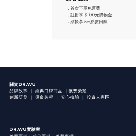
．首次下單免運費
．註冊享 $100元購物金
．結帳享 5%點數回饋
關於DR.WU
品牌故事
｜
經典口碑商品
｜
獲獎榮耀
創新研發
｜
優良製程
｜
安心檢驗
｜
投資人專區
DR.WU實驗室