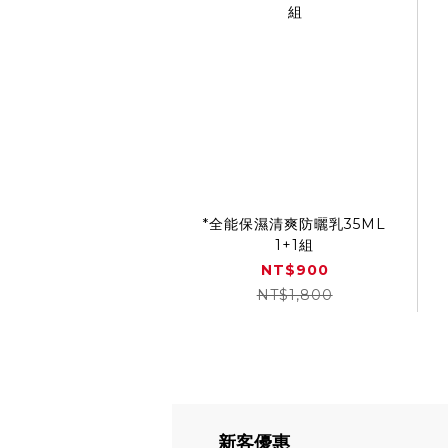
*全能保濕清爽防曬乳35ML
1+1組
NT$900
NT$1,800
新客優惠