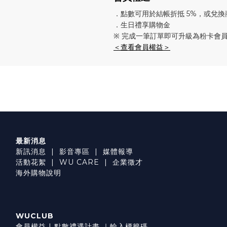
．點數可用於結帳折抵 5%，或兌換
．生日禮享購物金
※ 完成一筆訂單即可升級為粉卡會
＜查看會員權益＞
最新消息
新訊消息
|
影音專區
|
媒體報導
活動花絮
|
WU CARE
|
企業徵才
海外購物說明
WUCLUB
會員權益
|
點數禮遇計畫
｜
輸入標籤碼