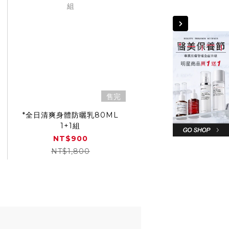
售完
*全日清爽身體防曬乳80ML
1+1組
NT$900
NT$1,800