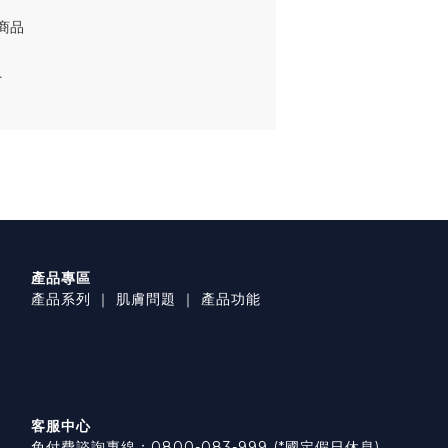
商品
員
產品專區
產品系列
｜
肌膚問題
｜
產品功能
客服中心
免付費諮詢專線：0800-083-999 (*國定假日休息)