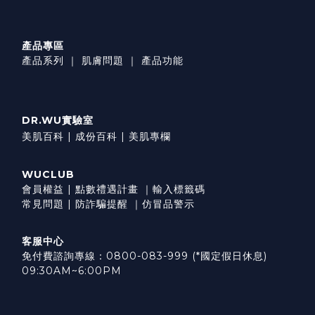
產品專區
產品系列
｜
肌膚問題
｜
產品功能
DR.WU實驗室
美肌百科 |
成份百科 |
美肌專欄
WUCLUB
會員權益
|
點數禮遇計畫
｜
輸入標籤碼
常見問題
|
防詐騙提醒
｜
仿冒品警示
客服中心
免付費諮詢專線：0800-083-999 (*國定假日休息)
09:30AM~6:00PM