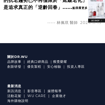
的抗老趨勢已不再僅限於「延緩老化」，而
是追求真正的「逆齡回春」
......
點我看更多
----- 林佩琪
醫師 2024-11-19
關於DR.WU
品牌故事
｜
經典口碑商品
｜
獲獎榮耀
創新研發
｜
優良製程
｜
安心檢驗
｜
投資人專區
最新消息
新訊消息
|
影音專區
|
媒體報導
活動花絮
|
WU CARE
|
企業徵才
海外購物說明