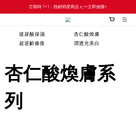
⏰限時 1+1：熱銷明星商品 👉<立即搶購>
玻尿酸保濕
杏仁酸煥膚
超逆齡修復
潤透光美白
實驗室精華
膠囊面膜
全方位防曬
角鯊植萃修復
杏仁酸煥膚系
超A醇
列