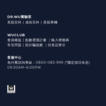
DR.WU實驗室
美肌百科 |
成份百科 |
美肌專欄
WUCLUB
會員權益
|
點數禮遇計畫
｜
輸入標籤碼
常見問題
|
防詐騙提醒
｜
仿冒品警示
客服中心
免付費諮詢專線：0800-083-999 (*國定假日休息)
09:30AM~6:00PM