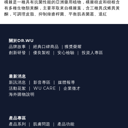
構棘是一種具有抗菌性能的亞洲藥用植物，構棘樹皮和樹根含
有多種生物類黃酮，主要萃取來自構棘葉，含三種異戊烯異黃
酮，可調理皮脂、抑制痤瘡桿菌、平衡肌表菌叢、退紅
關於DR.WU
品牌故事
｜
經典口碑商品
｜
獲獎榮耀
創新研發
｜
優良製程
｜
安心檢驗
｜
投資人專區
最新消息
新訊消息
|
影音專區
|
媒體報導
活動花絮
|
WU CARE
|
企業徵才
海外購物說明
產品專區
產品系列
｜
肌膚問題
｜
產品功能