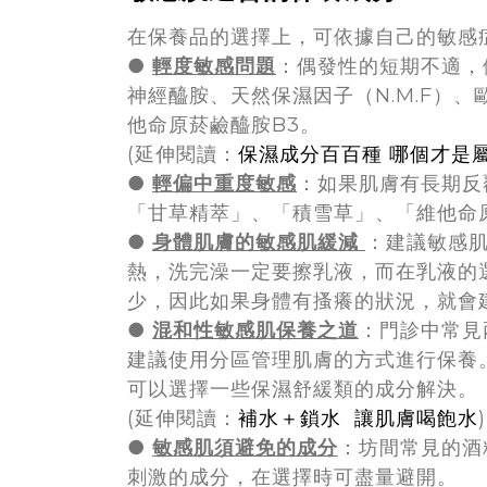
在保養品的選擇上，可依據自己的敏感
●
輕度敏感問題
：偶發性的短期不適，
神經醯胺、天然保濕因子（N.M.F）
他命原菸鹼醯胺B3。
(延伸閱讀：
保濕成分百百種 哪個才是
●
輕偏中重度敏感
：如果肌膚有長期反
「甘草精萃」、「積雪草」、「維他命
●
身體肌膚的敏感肌緩減
：建議敏感
熱，洗完澡一定要擦乳液，而在乳液的
少，因此如果身體有搔癢的狀況，就會
●
混和性敏感肌保養之道
：門診中常見
建議使用分區管理肌膚的方式進行保養
可以選擇一些保濕舒緩類的成分解決。
(延伸閱讀：
補水＋鎖水 讓肌膚喝飽水
)
●
敏感肌須避免的成分
：坊間常見的酒
刺激的成分，在選擇時可盡量避開。