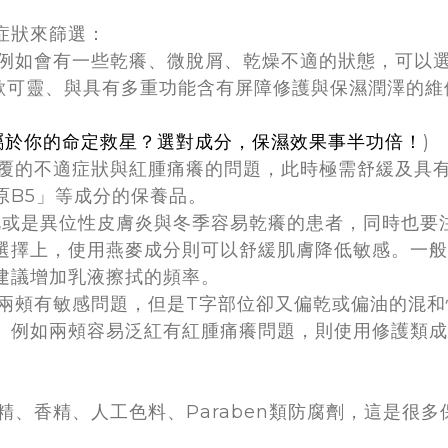
症狀來篩選：
例如會有一些乾癢、微脫屑、乾燥不適的狀態，可以
、歐可靈、與具有多重功能含有屏障修護與保濕潤澤的維
屬於你的命定救星？選對成分，保濕效果事半功倍！
)
覆的不適症狀與紅腫痛癢的問題，此時極需舒緩及具
原B5」等成分的保養品。
肌或是異位性皮膚炎與冬季容易乾癢的患者，同時也要
選擇上，使用燕麥成分則可以舒緩肌膚降低敏感。一般
建議增加乳液擦拭的頻率。
兩頰有敏感問題，但是T字部位卻又偏乾或偏油的混
。例如兩頰容易泛紅有紅腫痛癢問題，則使用修護類成
精、香精、人工色料、Paraben類防腐劑，這是很