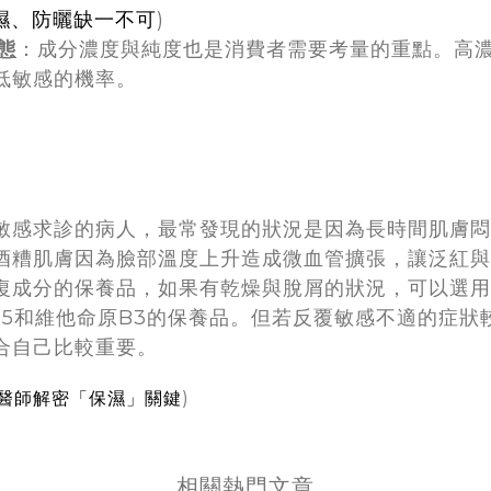
保濕、防曬缺一不可
)
態
：成分濃度與純度也是消費者需要考量的重點。高
低敏感的機率。
敏感求診的病人，最常發現的狀況是因為長時間肌膚悶
酒糟肌膚因為臉部溫度上升造成微血管擴張，讓泛紅與
復成分的保養品，如果有乾燥與脫屑的狀況，可以選用
原B5和維他命原B3的保養品。但若反覆敏感不適的症
合自己比較重要。
科醫師解密「保濕」關鍵
)
相關熱門文章