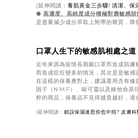
(延伸閱讀：
養肌黃金三步驟! 清潔、
●
高濃度、高純度成分積極對應敏感狀
是盡量減少成分萃取上附帶的雜質，降
口罩人生下的敏感肌相處之道
近年來因為疫情長期戴口罩而造成肌膚
而造成痘痘變多的情況；其次是是敏感
在這樣的保養應對上，建議選用含有修
因子（N.M.F）、歐可靈以及維他命
粹的商品，保養品不見得越貴越好，適
(延伸閱讀：
錯誤保濕迷思你也中招? 皮膚