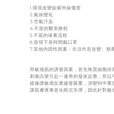
1.環境改變如紫外線傷害
2.氣候變化
3.空氣汙染
4.不當的醫美療程
5.不當的保養流程
6.疫情下長時間戴口罩
7.其他內因性因素：生活作息改變、熬
而敏感肌的誘發因素，首先角質細胞排
刺激訊號引起一連串的發炎反應，所以
緩修護敏感反應越發嚴重，演變到中重
讓肌膚逐漸老化暗沉失彈，因此針對敏