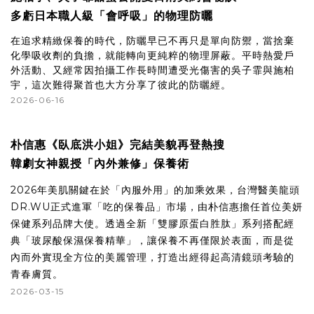
多虧日本職人級「會呼吸」的物理防曬
在追求精緻保養的時代，防曬早已不再只是單向防禦，當捨棄
化學吸收劑的負擔，就能轉向更純粹的物理屏蔽。平時熱愛戶
外活動、又經常因拍攝工作長時間遭受光傷害的吳子霏與施柏
宇，這次難得聚首也大方分享了彼此的防曬經。
2026-06-16
朴信惠《臥底洪小姐》完結美貌再登熱搜
韓劇女神親授「內外兼修」保養術
2026年美肌關鍵在於「內服外用」的加乘效果，台灣醫美龍頭
DR.WU正式進軍「吃的保養品」市場，由朴信惠擔任首位美妍
保健系列品牌大使。透過全新「雙膠原蛋白胜肽」系列搭配經
典「玻尿酸保濕保養精華」，讓保養不再僅限於表面，而是從
內而外實現全方位的美麗管理，打造出經得起高清鏡頭考驗的
青春膚質。
2026-03-15