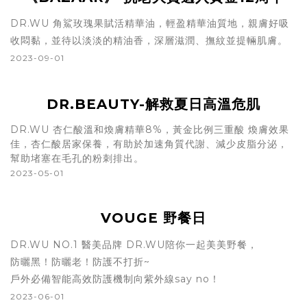
DR.WU 角鯊玫瑰果賦活精華油，輕盈精華油質地，親膚好吸
收悶黏，並待以淡淡的精油香，深層滋潤、撫紋並提輛肌膚。
2023-09-01
DR.BEAUTY-解救夏日高溫危肌
DR.WU 杏仁酸溫和煥膚精華8%，黃金比例三重酸 煥膚效果
佳，杏仁酸居家保養，有助於加速角質代謝、減少皮脂分泌，
幫助堵塞在毛孔的粉刺排出。
2023-05-01
VOUGE 野餐日
DR.WU NO.1 醫美品牌 DR.WU陪你一起美美野餐，
防曬黑！防曬老！防護不打折~
戶外必備智能高效防護機制向紫外線say no！
2023-06-01