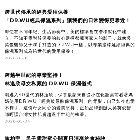
跨世代傳承的經典愛用保養
「DR.WU經典保濕系列」讓我們的日常變得更靠近！
即使在不同年紀、生活節奏中，美的標準會在潛移默化中建
立、不知不覺對於保養的核心選擇都藏著家人的影子，就像吳
英俊醫師父子聯手打造的DR.WU一樣，以專業接棒延續經典的
保濕系列成為跨世代的愛用保養！
2026-06-15
跨越半世紀的專業堅持！
林逸欣母女私藏的 DR.WU 保濕儀式
剛邁入40世代的林逸欣，保養啟蒙來自從小在化妝桌前看著媽
媽使用DR.WU「經典玻尿酸保濕系列」的背影，自己如今也愛
不釋手。這份母女同心的愛美堅持，正如品牌創辦人吳英俊醫
師呵護台灣女性肌膚超過半世紀的執著。
2026-05-04
施柏宇、吳子霏甜蜜公開夏日清爽約會秘訣