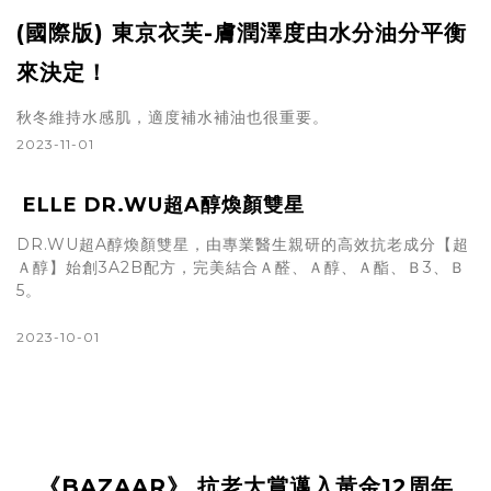
(國際版) 東京衣芙-
膚潤澤度由水分油分平衡
來決定！
秋冬維持水感肌，適度補水補油也很重要。
2023-11-01
ELLE DR.WU超A醇煥顏雙星
DR.WU超A醇煥顏雙星，由專業醫生親研的高效抗老成分【超
Ａ醇】始創3A2B配方，完美結合Ａ醛、Ａ醇、Ａ酯、Ｂ3、Ｂ
5。
2023-10-01
《BAZAAR》 抗老大賞邁入黃金12周年