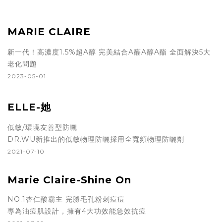
MARIE CLAIRE
新一代！高濃度1.5%超A醇 完美結合A醛A醇A酯 全面解決5大
老化問題
2023-05-01
ELLE-她
低敏/環境友善型防曬
DR.WU新推出的低敏物理防曬採用全寬頻物理防曬劑
2021-07-10
Marie Claire-Shine On
NO.1杏仁酸霸主 完勝毛孔粉刺痘痘
專為油痘肌設計，擁有4大功效能急效抗痘