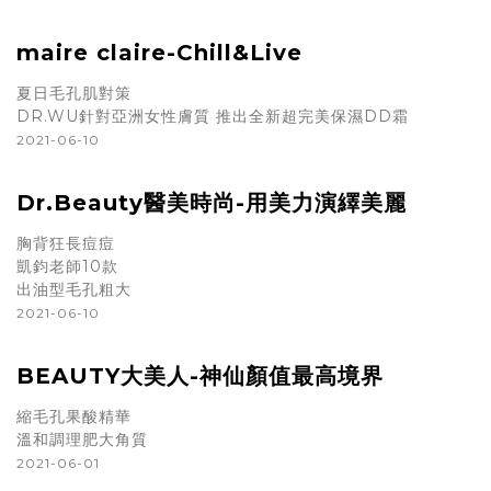
maire claire-Chill&Live
夏日毛孔肌對策
DR.WU針對亞洲女性膚質 推出全新超完美保濕DD霜
2021-06-10
Dr.Beauty醫美時尚-用美力演繹美麗
胸背狂長痘痘
凱鈞老師10款
出油型毛孔粗大
2021-06-10
BEAUTY大美人-神仙顏值最高境界
縮毛孔果酸精華
溫和調理肥大角質
2021-06-01