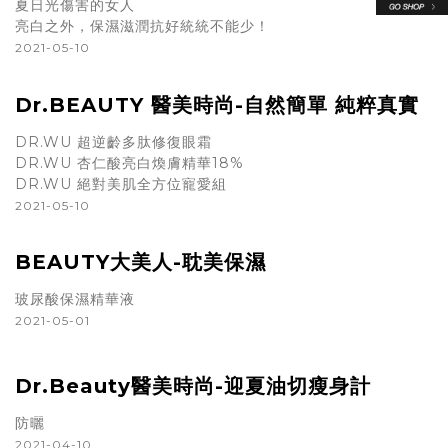
夏日光傷害的女人
亮白之外，保濕滋潤抗好統統不能少！
2021-05-10
Dr.BEAUTY 醫美時尚-自然簡單 純粹真實
DR.WU 超逆齡多肽修復眼霜
DR.WU 杏仁酸亮白煥膚精華18%
DR.WU 絕對美肌全方位寵愛組
2021-05-10
BEAUTY大美人-耽美保濕
玻尿酸保濕精華液
2021-05-01
Dr.Beauty醫美時尚-迎夏油切瘦身計
防曬
2021-04-10