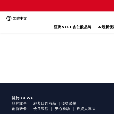
繁體中文
亞洲NO.1 杏仁酸品牌
🔥最新
關於DR.WU
品牌故事
｜
經典口碑商品
｜
獲獎榮耀
創新研發
｜
優良製程
｜
安心檢驗
｜
投資人專區