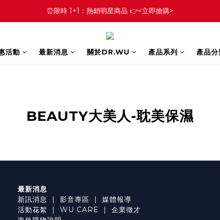
⏰限時 1+1：熱銷明星商品 👉<立即搶購>
優惠活動
最新消息
關於DR.WU
產品系列
產品分
BEAUTY大美人-耽美保濕
最新消息
新訊消息
|
影音專區
|
媒體報導
活動花絮
|
WU CARE
|
企業徵才
海外購物說明