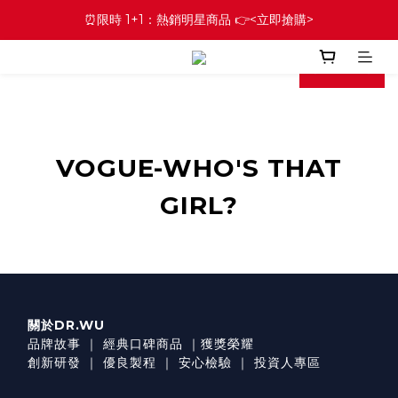
⏰限時 1+1：熱銷明星商品 👉<立即搶購>
prev
next
VOGUE-WHO'S THAT
GIRL?
關於DR.WU
品牌故事
｜
經典口碑商品
｜
獲獎榮耀
創新研發
｜
優良製程
｜
安心檢驗
｜
投資人專區