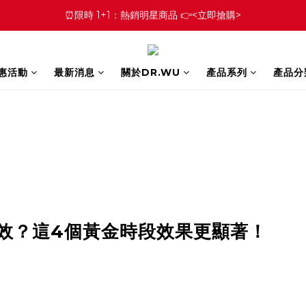
⏰限時 1+1：熱銷明星商品 👉<立即搶購>
優惠活動
最新消息
關於DR.WU
產品系列
產品分
效？這4個黃金時段效果更顯著！