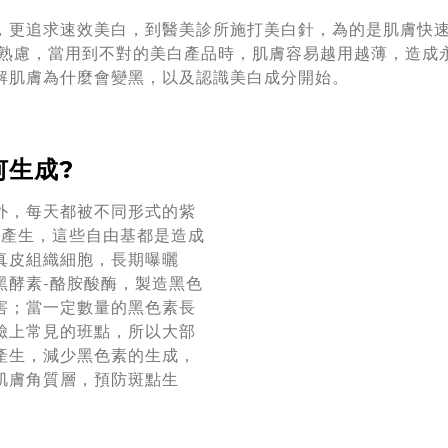
，更追求速效美白，到醫美診所施打美白針，為的是肌膚快
思熟慮，當用到不對的美白產品時，肌膚容易越用越薄，造成
解肌膚為什麼會變黑，以及認識美白成分開始。
何生成?
外，每天都被不同形式的紫
之產生，這些自由基都是造成
真皮組織細胞，長期曝曬
黑酵素-酪胺酸酶，製造黑色
害；當一定數量的黑色素長
臉上常見的班點，所以大部
產生，減少黑色素的生成，
肌膚角質層，預防斑點生