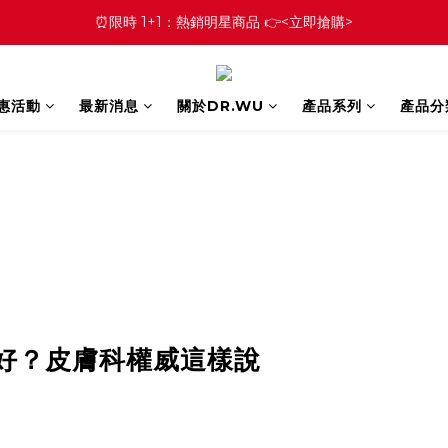
⏰限時 1+1：熱銷明星商品 👉<立即搶購>
優惠活動
最新消息
關於DR.WU
產品系列
產品分
的好？皮膚科權威這樣說