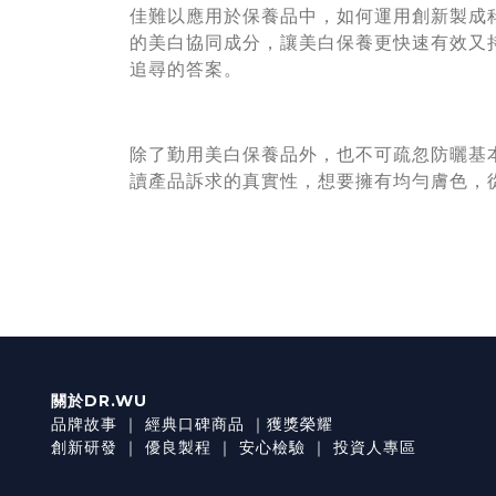
佳難以應用於保養品中，如何運用創新製成
的美白協同成分，讓美白保養更快速有效又
追尋的答案。
除了勤用美白保養品外，也不可疏忽防曬基
讀產品訴求的真實性，想要擁有均勻膚色，
關於DR.WU
品牌故事
｜
經典口碑商品
｜
獲獎榮耀
創新研發
｜
優良製程
｜
安心檢驗
｜
投資人專區