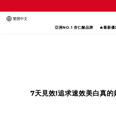
繁體中文
亞洲NO.1 杏仁酸品牌
🔥最新
7天見效!追求速效美白真