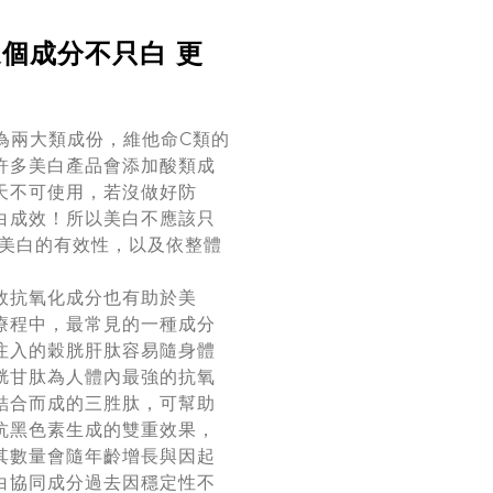
個成分不只白 更
為兩大類成份，維他命C類的
許多美白產品會添加酸類成
天不可使用，若沒做好防
白成效！所以美白不應該只
估美白的有效性，以及依整體
。
效抗氧化成分也有助於美
療程中，最常見的一種成分
注入的穀胱肝肽容易隨身體
胱甘肽為人體內最強的抗氧
結合而成的三胜肽，可幫助
抗黑色素生成的雙重效果，
其數量會隨年齡增長與因起
白協同成分過去因穩定性不