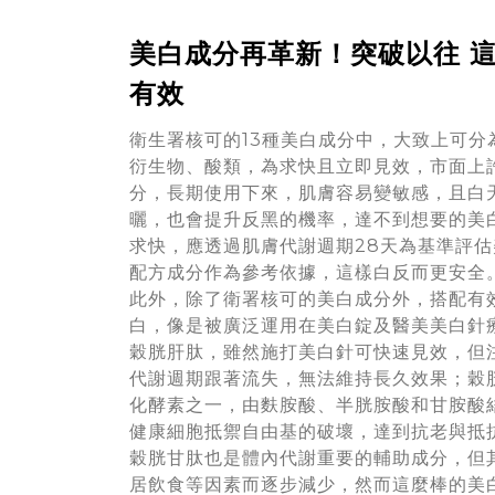
美白成分再革新！突破以往 這
有效
衛生署核可的13種美白成分中，大致上可分
衍生物、酸類，為求快且立即見效，市面上
分，長期使用下來，肌膚容易變敏感，且白
曬，也會提升反黑的機率，達不到想要的美
求快，應透過肌膚代謝週期28天為基準評
配方成分作為參考依據，這樣白反而更安全
此外，除了衛署核可的美白成分外，搭配有
白，像是被廣泛運用在美白錠及醫美美白針
穀胱肝肽，雖然施打美白針可快速見效，但
代謝週期跟著流失，無法維持長久效果；穀
化酵素之一，由麩胺酸、半胱胺酸和甘胺酸
健康細胞抵禦自由基的破壞，達到抗老與抵
穀胱甘肽也是體內代謝重要的輔助成分，但
居飲食等因素而逐步減少，然而這麼棒的美