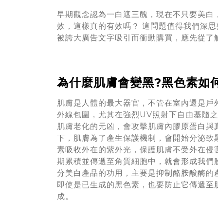
早期觀念認為一白遮三醜，現在不只要美白
效，這樣真的有效嗎？ 這問題值得我們深
被誇大廣告文字吸引而衝動購買，應先從了
為什麼肌膚會變黑?黑色素如
肌膚是人體的最大器官，不管在室內還是戶
外線包圍，尤其在強烈UV照射下自由基隨
肌膚老化的元凶，會攻擊肌膚內膠原蛋白與
下，肌膚為了產生保護機制，會開始分泌致
素吸收外在的紫外光，保護肌膚不受外在侵
期累積並傳遞至角質細胞中，就會形成我們
分美白產品的功用，主要是抑制酪胺酸酶的
即使是已生成的黑色素，也要防止它傳遞至
成。