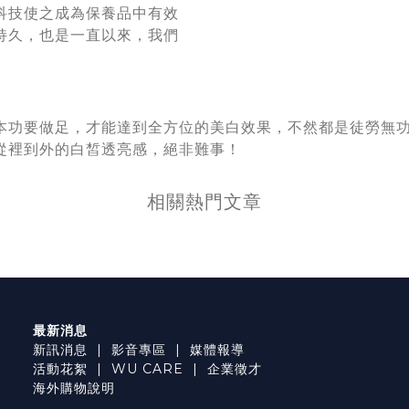
科技使之成為保養品中有效
持久，也是一直以來，我們
本功要做足，才能達到全方位的美白效果，不然都是徒勞無
從裡到外的白皙透亮感，絕非難事！
相關熱門文章
最新消息
新訊消息
|
影音專區
|
媒體報導
活動花絮
|
WU CARE
|
企業徵才
海外購物說明