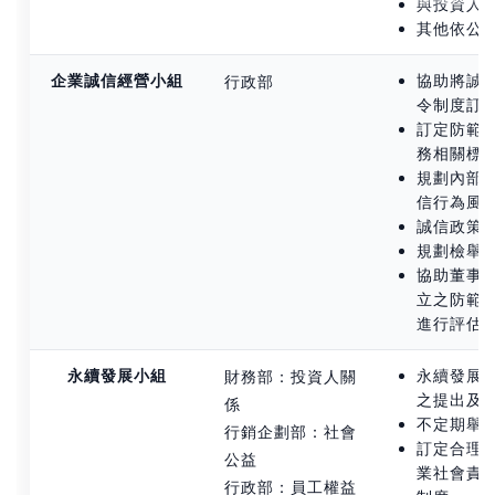
與投資人
其他依公
企業誠信經營小組
協助將誠
行政部
令制度訂
訂定防範
務相關標
規劃內部
信行為風
誠信政策
規劃檢舉
協助董事
立之防範
進行評估
永續發展小組
永續發展
財務部：投資人關
之提出及
係
不定期舉
行銷企劃部：社會
訂定合理
公益
業社會責
行政部：員工權益