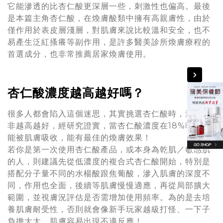
它能滲透的比杏仁酸更深層一些，刺激性也偏高。最後
是本篇主角杏仁酸，在煥膚酸類中擁有高親膚性，由於
僅作用於表皮層淺層，對肌膚來說比較溫和安全，也不
易產生泛紅搔癢等副作用，是許多醫美診所煥膚療程的
首選成分，也非常推薦居家煥膚使用。
杏仁酸濃度越高越好嗎？
很多人都會陷入這個迷思，其實挑選杏仁酸時，濃度並
非越高越好，經研究證實，當杏仁酸濃度在18%時，最
能被肌膚吸收，能有最佳的煥膚效果！
若你是第一次使用杏仁酸產品，或本身為乾肌／敏感肌
的人，則建議先從低濃度的複合式杏仁酸開始，特別是
搭配分子量不同的水楊酸跟焦葡酸，滲入肌膚的深度不
同，作用也全面，後續等肌膚慢慢適應，再從局部擴大
範圍，並視膚況評估是否需增加使用頻率。為的是去培
養肌膚耐受性，否則就會像新手玩家越級打怪、一下子
負擔大太，肌膚容易出現不適反應！