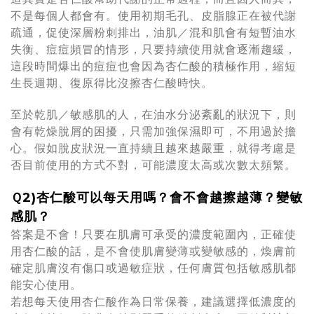
不是每個人都會有。使用初期毛孔、皮脂腺正在被代謝
疏通，促使深層粉刺排出，油肌／混和肌會有短暫油水
失衡、痘痘頻冒的情形，只要持續使用就會逐漸趨緩，
這段時間爆出的痘痘也會因為杏仁酸的積極作用，縮短
生長週期、復原得比沒擦杏仁酸時快。
至於乾肌／敏感肌的人，在油水分泌紊亂的狀況下，則
會有乾燥脫屑的困擾，只需加強保濕即可，不用過於擔
心。假如脫皮狀況一直持續且越來越嚴重，就得考慮是
否目前使用的方式不對，可能濃度太高或次數太頻繁。
Ｑ2)杏仁酸可以每天用嗎？會不會越擦越薄？變敏
感肌？
答案是不會！只要在肌膚可承受的濃度範圍內，正確使
用杏仁酸的話，是不會使肌膚變薄或變敏感的，煥膚前
確定肌膚沒有傷口或過敏症狀，任何膚質包括敏感肌都
能安心使用。
若想每天使用杏仁酸作為日常保養，建議選擇低濃度的