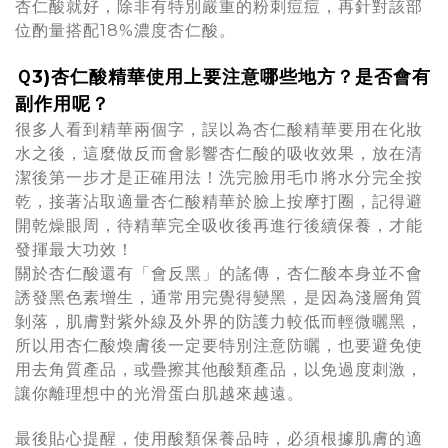
杏仁酸就好，除非有特別嚴重的粉刺痘痘，再針對該部
位酌量搭配18%濃度杏仁酸。
Ｑ3)杏仁酸精華使用上要注意哪些地方？是否會有
副作用呢？
很多人看到精華兩個字，誤以為杏仁酸精華要用在化妝
水之後，這麼做反而會影響杏仁酸的吸收效果，放在清
潔後第一步才是正確用法！洗完臉用毛巾將水分完全按
乾，接著沾取適量杏仁酸精華於臉上按摩打圈，記得避
開乾燥眼周，待精華完全吸收後再進行後續保養，才能
發揮最大功效！
關於杏仁酸還有「會反黑」的謠傳，杏仁酸本身並不會
誘發黑色素增生，通常用完覺得變黑，是因為淺層角質
剝落，肌膚對紫外線及外界的防護力較低而輕微曬黑，
所以用杏仁酸煥膚後一定要特別注意防曬，也要避免使
用去角質產品，或疊擦其他酸類產品，以免過度刺激，
讓你離理想中的光滑蛋白肌越來越遠。
最後貼心提醒，使用酸類保養品時，必須根據肌膚的適