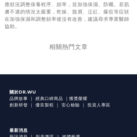
應狀況調整保養程序、頻率，並加強保濕、防曬。若肌
膚不適的情況太嚴重，乾燥、脫屑、泛紅、爆痘等症狀
在加強保濕和調整頻率後沒有改善，建議尋求專業醫師
協助。
相關熱門文章
關於DR.WU
品牌故事
｜
經典口碑商品
｜
獲獎榮耀
創新研發
｜
優良製程
｜
安心檢驗
｜
投資人專區
最新消息
新訊消息
|
影音專區
|
媒體報導