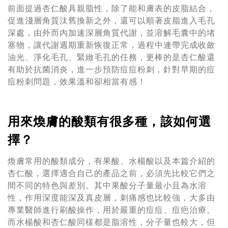
前面提過杏仁酸具親脂性，除了能和膚表的皮脂結合，
促進淺層角質汰舊換新之外，還可以順著皮脂進入毛孔
深處，由外而內加速深層角質代謝，並溶解毛囊中的堵
塞物，讓代謝週期重新恢復正常，過程中連帶完成收斂
油光、淨化毛孔、緊緻毛孔的任務，更棒的是杏仁酸還
有助於抗菌消炎，進一步預防痘痘粉刺，針對早期的痘
痘粉刺問題，效果溫和卻相當有感！
用來煥膚的酸類有很多種，該如何選
擇？
煥膚常用的酸類成分，有果酸、水楊酸以及本篇介紹的
杏仁酸，選擇適合自己的產品之前，必須先比較它們之
間不同的特色與差別。其中果酸分子量最小且為水溶
性，作用深度能深及真皮層，刺痛感也比較強，大多由
專業醫師進行刷酸操作，用於嚴重的痘痘、痘疤治療。
而水楊酸和杏仁酸同樣都是脂溶性，分子量也較大，但