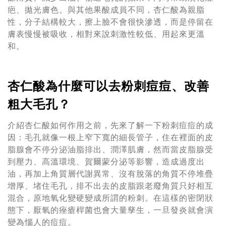
疤、拋光膚色。與其他果酸成員不同，杏仁酸為親脂
性，分子結構較大，擦上臉不會很快滲透，而是停留在
膚表慢慢被吸收，相對來說刺激性較低、用起來更溫
和。
杏仁酸為什麼可以去粉刺痘痘、改善
粗大毛孔？
介紹杏仁酸如何作用之前，先來了解一下粉刺痘痘的成
因：毛孔就像一根上窄下寬的細長管子，住在裡面的皮
脂腺會不停分泌油脂排出、潤澤肌膚，然而當皮脂腺受
到壓力、高溫環境、賀爾蒙分泌等影響，造成過度出
油，再加上角質層代謝異常、沒有脫落的角質不停堆疊
增厚、堵住毛孔，排不出去的皮脂跟老廢角質只好相互
混合，原地氧化變硬變成所謂的粉刺。在這樣的密閉狀
態下，厭氧的痤瘡桿菌也會大量孳生，一旦發炎就會演
變為惱人的痘痘。