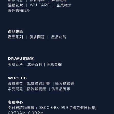
活動花絮
|
WU CARE
|
企業徵才
海外購物說明
產品專區
產品系列
｜
肌膚問題
｜
產品功能
DR.WU實驗室
美肌百科 |
成份百科 |
美肌專欄
WUCLUB
會員權益
|
點數禮遇計畫
｜
輸入標籤碼
常見問題
|
防詐騙提醒
｜
仿冒品警示
客服中心
免付費諮詢專線：0800-083-999 (*國定假日休息)
09:30AM~6:00PM