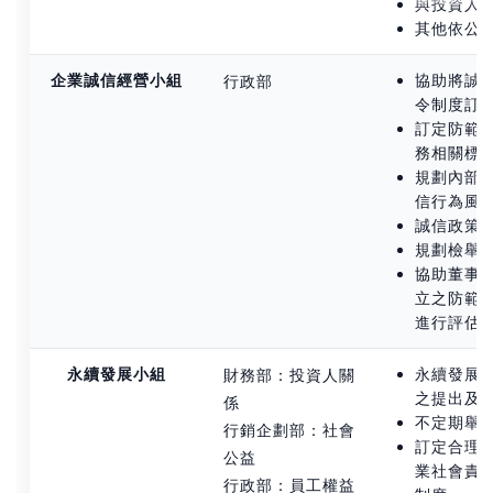
與投資人
其他依公
企業誠信經營小組
協助將誠
行政部
令制度訂
訂定防範
務相關標
規劃內部
信行為風
誠信政策
規劃檢舉
協助董事
立之防範
進行評估
永續發展小組
永續發展
財務部：投資人關
之提出及
係
不定期舉
行銷企劃部：社會
訂定合理
公益
業社會責
行政部：員工權益