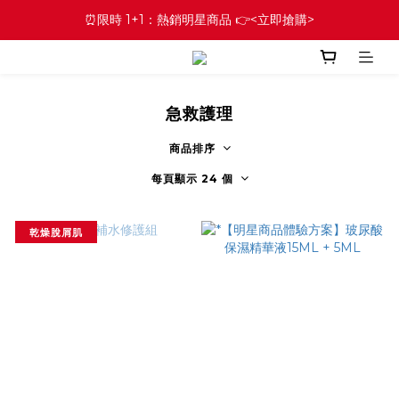
⏰限時 1+1：熱銷明星商品 👉<立即搶購>
急救護理
商品排序
每頁顯示 24 個
乾燥脫屑肌