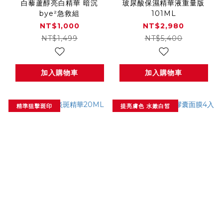
白藜蘆醇亮白精華 暗沉
玻尿酸保濕精華液重量版
bye²急救組
101ML
NT$1,000
NT$2,980
NT$1,499
NT$5,400
加入購物車
加入購物車
精準狙擊斑印
提亮膚色 水嫩白皙