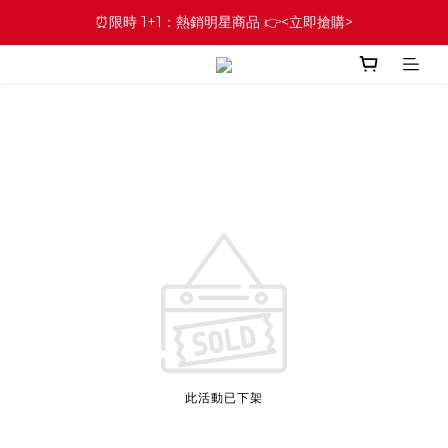
⏰限時 1+1：熱銷明星商品 👉<立即搶購>
此活動已下架