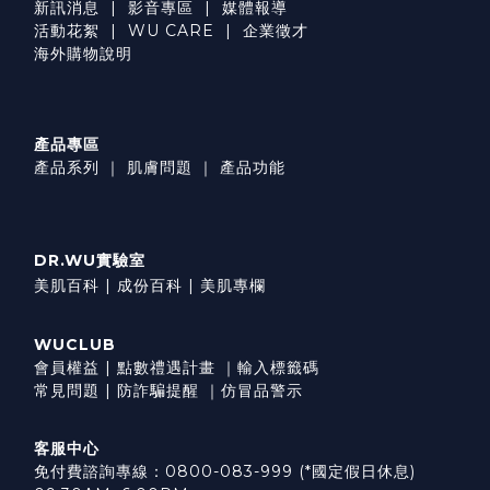
新訊消息
|
影音專區
|
媒體報導
活動花絮
|
WU CARE
|
企業徵才
海外購物說明
產品專區
產品系列
｜
肌膚問題
｜
產品功能
DR.WU實驗室
美肌百科 |
成份百科 |
美肌專欄
WUCLUB
會員權益
|
點數禮遇計畫
｜
輸入標籤碼
常見問題
|
防詐騙提醒
｜
仿冒品警示
客服中心
免付費諮詢專線：0800-083-999 (*國定假日休息)