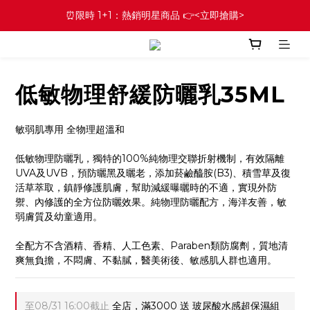
⏰限時 1+1：熱銷明星商品 👉<立即搶購>
低敏物理舒緩防曬乳35ML
敏弱肌專用 全物理超溫和
低敏物理防曬乳，獨特的100%純物理交聯折射機制，有效隔離
UVA及UVB，預防曬黑及曬老，添加菸鹼醯胺(B3)、積雪草及復
活草萃取，鎮靜修護肌膚，幫助減緩曝曬時的不適，實現外防
禦、內修護的全方位防曬效果。純物理防曬配方，海洋友善，敏
弱膚質及幼童適用。
全配方不含酒精、香精、人工色素、Paraben類防腐劑，質地清
爽無負擔，不悶膚、不黏膩，醫美術後、敏感肌人群也適用。
至
08/31 16:00
截止
全店，滿3000 送 玻尿酸水感超保濕組