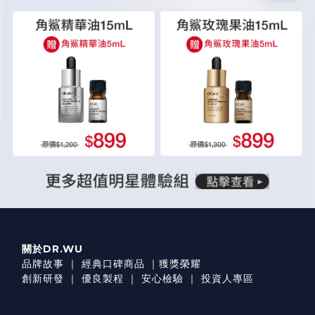
關於DR.WU
品牌故事
｜
經典口碑商品
｜
獲獎榮耀
創新研發
｜
優良製程
｜
安心檢驗
｜
投資人專區