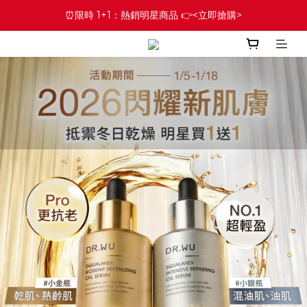
⏰限時 1+1：熱銷明星商品 👉<立即搶購>