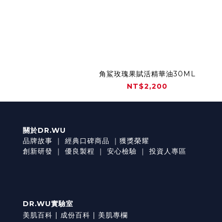
角鯊玫瑰果賦活精華油30ML
NT$2,200
關於DR.WU
品牌故事
｜
經典口碑商品
｜
獲獎榮耀
創新研發
｜
優良製程
｜
安心檢驗
｜
投資人專區
DR.WU實驗室
美肌百科 |
成份百科 |
美肌專欄