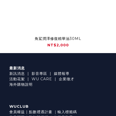
角鯊潤澤修復精華油30ML
NT$2,000
最新消息
新訊消息
|
影音專區
|
媒體報導
活動花絮
|
WU CARE
|
企業徵才
海外購物說明
WUCLUB
會員權益
|
點數禮遇計畫
｜
輸入標籤碼