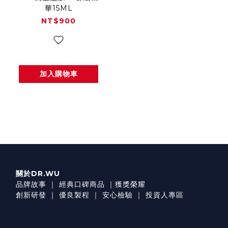
華15ML
NT$900
加入購物車
關於DR.WU
品牌故事
｜
經典口碑商品
｜
獲獎榮耀
創新研發
｜
優良製程
｜
安心檢驗
｜
投資人專區