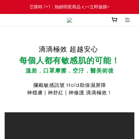
⏰限時 1+1：熱銷明星商品 👉<立即搶購>
滴滴極效 超越安心
每個人都有敏感肌的可能！
溫差．口罩摩擦
．空汙．醫美術後
攔截敏感訊號 Hold助保濕屏障
神穩膚 | 神舒紅
|
神修護 滴滴極效！