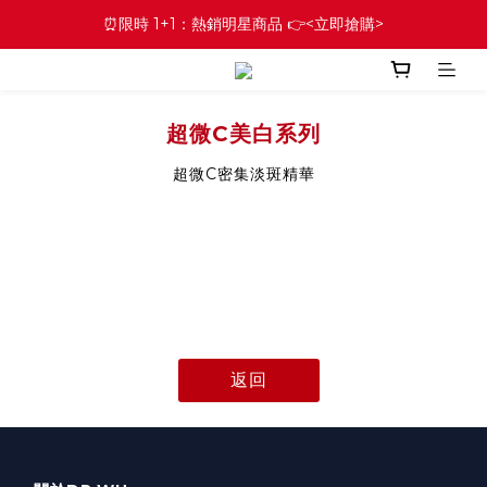
⏰限時 1+1：熱銷明星商品 👉<立即搶購>
超微C美白系列
超微C密集淡斑精華
返回