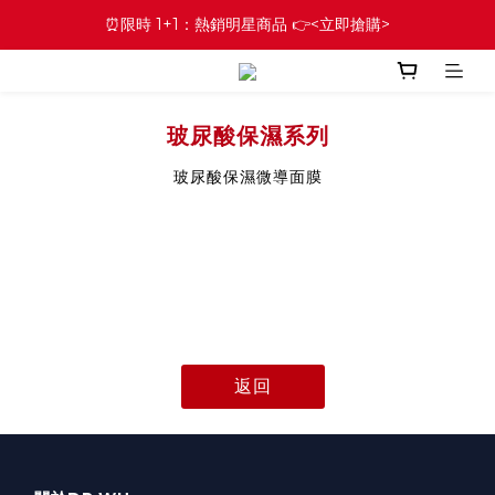
⏰限時 1+1：熱銷明星商品 👉<立即搶購>
玻尿酸保濕系列
玻尿酸保濕微導面膜
返回