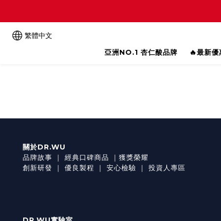
繁體中文
亞洲NO.1 杏仁酸品牌
🔥最新
關於DR.WU
品牌故事
｜
經典口碑商品
｜
獲獎榮耀
創新研發
｜
優良製程
｜
安心檢驗
｜
投資人專區
DR.WU實驗室