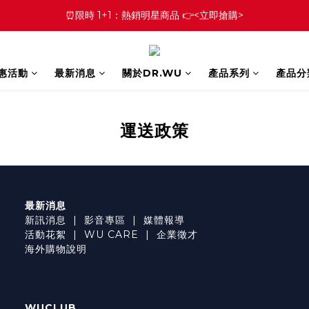
⏰限時 1+1：熱銷明星商品 👉<立即搶購>
優惠活動
最新消息
關於DR.WU
產品系列
產品分
運送政策
最新消息
新訊消息
|
影音專區
|
媒體報導
活動花絮
|
WU CARE
|
企業徵才
海外購物說明
WUCLUB