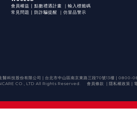
會員權益
|
點數禮遇計畫
｜
輸入標籤碼
常見問題
|
防詐騙提醒
｜
仿冒品警示
醫科技股份有限公司 | 台北市中山區南京東路三段70號13樓 | 0800-08
CARE CO., LTD All Rights Reserved.
會員條款
|
隱私權政策
|