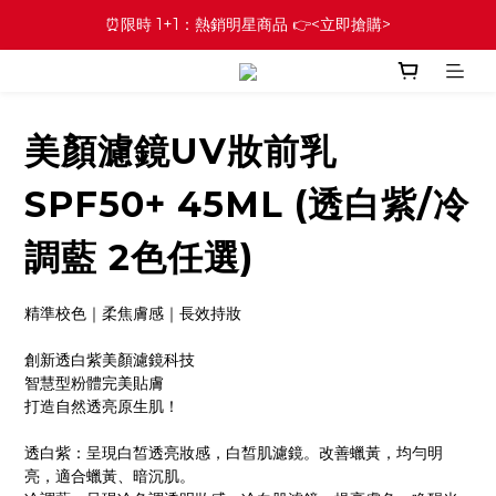
⏰限時 1+1：熱銷明星商品 👉<立即搶購>
美顏濾鏡UV妝前乳
SPF50+ 45ML (透白紫/冷
調藍 2色任選)
精準校色｜柔焦膚感｜長效持妝
創新透白紫美顏濾鏡科技
智慧型粉體完美貼膚
打造自然透亮原生肌！
透白紫：呈現白皙透亮妝感，白皙肌濾鏡。改善蠟黃，均勻明
亮，適合蠟黃、暗沉肌。