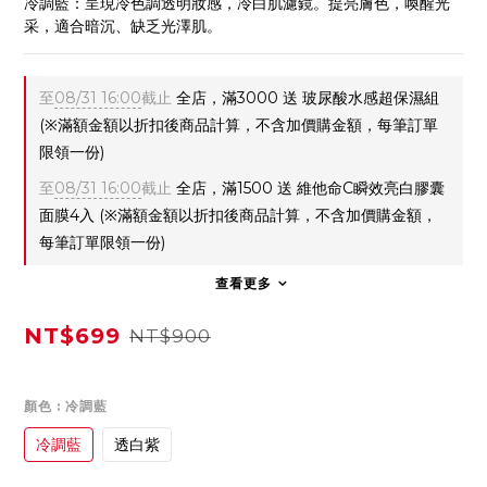
冷調藍：呈現冷色調透明妝感，冷白肌濾鏡。提亮膚色，喚醒光
采，適合暗沉、缺乏光澤肌。
至
08/31 16:00
截止
全店，滿3000 送 玻尿酸水感超保濕組
(※滿額金額以折扣後商品計算，不含加價購金額，每筆訂單
限領一份)
至
08/31 16:00
截止
全店，滿1500 送 維他命C瞬效亮白膠囊
面膜4入 (※滿額金額以折扣後商品計算，不含加價購金額，
每筆訂單限領一份)
查看更多
NT$699
NT$900
顏色
: 冷調藍
冷調藍
透白紫