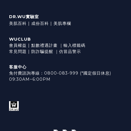
DR.WU實驗室
美肌百科 |
成份百科 |
美肌專欄
WUCLUB
會員權益
|
點數禮遇計畫
｜
輸入標籤碼
常見問題
|
防詐騙提醒
｜
仿冒品警示
客服中心
免付費諮詢專線：0800-083-999 (*國定假日休息)
09:30AM~6:00PM