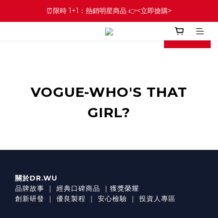
⏰限時 1+1：熱銷明星商品 👉<立即搶購>
prev
next
VOGUE-WHO'S THAT
GIRL?
關於DR.WU
品牌故事
｜
經典口碑商品
｜
獲獎榮耀
創新研發
｜
優良製程
｜
安心檢驗
｜
投資人專區