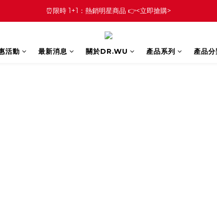
⏰限時 1+1：熱銷明星商品 👉<立即搶購>
優惠活動
最新消息
關於DR.WU
產品系列
產品分