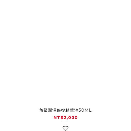
角鯊潤澤修復精華油30ML
NT$2,000