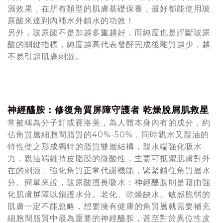
濕效果，在所有類型的肌膚基礎保養，最好都能使用玻
尿酸來達到內補水外鎖水的功效！
另外，玻尿酸不是加越多重越好，而純度也是評斷玻尿
酸的關鍵指標，純度越高代表發酵完成後雜質越少，越
不易引起肌膚刺激。
神經醯胺：修復角質屏障守護者 乾燥脫屑肌救星
常被稱為分子釘或賽洛美，為人體本身內有的成分，約
佔角質層細胞間脂質的40%-50%，同時親水又親油的
特性使之形成獨特的脂質雙層結構，親水端強化吸水
力，親油端維持皮脂膜的微酸性，主要可抵禦肌膚對外
在的刺激、強化角質正常代謝機能，緊緊鎖住角質層水
分。簡單來說，玻尿酸擅長吸水；神經醯胺則是藉由強
化肌膚屏障以鎖護水分。老化、乾燥缺水、敏感脆弱的
肌膚一定不能忽略，想要擁有健康的角質層就需要補充
細胞間脂質中最為重要的神經醯胺，甚至對於異位性皮