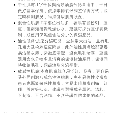
中性肌膚:T字部位與兩頰油脂分泌量適中，平日
做好基本保濕，依據季節氣候調整保養方式，並
定時檢測膚況，維持健康肌膚狀況。
混合性肌膚:T字部位出油多，容易有冒粉刺、痘
痘，但兩頰感覺乾燥缺水。建議可採分區保養機
制，或使用保濕但含油分少的保濕產品。
油性肌膚:皮脂分泌旺盛，全臉常大出油，且有毛
孔粗大及粉刺痘痘問題，此外油性肌膚臉部更容
易沾黏灰塵，需徹底清潔，避免毛孔堵塞，建議
選用含水分較多且清爽的保濕控油產品，保濕同
時收斂毛孔，調節油脂分泌平衡。
敏感性肌膚:本身肌膚就容易泛紅、發癢，更容易
受外界刺激形成急性酒糟肌，患有異位性皮膚炎
患者也屬於敏感性肌膚，容易出現肌膚刺痛、紅
腫、脫皮等狀況。建議可選擇成分單純、溫和、
不刺激、不含酒精、不含爭議性防腐劑的產品。