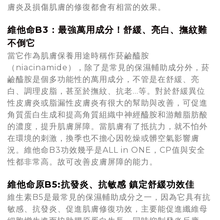
膚炎及損傷肌膚的修復都會有相當的效果。
維他命B3：最強萬用成分！舒緩、亮白、撫紋難
不倒它
當它作為肌膚保養用途時稱作菸鹼醯胺
（niacinamide），除了是常見的保濕輔助成分外，菸
鹼醯胺是個多功能性的萬用成分，不管是在舒緩、亮
白、調理皮脂，甚至於撫紋、抗老…等。對於舒緩異位
性皮膚炎或脂漏性皮膚炎有很大的幫助與改善，可促進
角質蛋白生成和提高角質組織中神經醯胺和游離脂肪酸
的濃度，提升肌膚屏障。當肌膚有了抵抗力，就不怕外
在環境的刺激，換季也不擔心因乾燥或髒空氣影響膚
況。維他命B3功效幾乎是ALL in ONE，CP值與安全
性都非常高。故可改善皮膚屏障的能力。
維他命原B5:抗發炎、抗敏感 鎮定舒緩功效佳
維生素B5是最常見的保濕輔助成分之一，因為它具有抗
敏感、抗發炎、促進肌膚修復功效，主要能促進纖維母