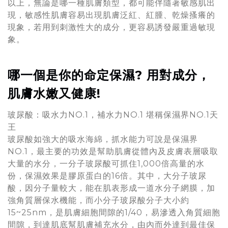
以上，無論是哪一種肌膚類型，都可能伴隨著敏感肌出
現，敏感性肌膚容易出現肌膚泛紅、紅腫、乾燥搔癢的
現象，若用到刺激性大的成分，更容易誘發嚴重過敏現
象。
哪一個是你的命定保濕? 用對成分，
肌膚水嫩又健康!
玻尿酸：吸水力NO.1，補水力NO.1 堪稱保濕界NO.1天
王
玻尿酸如強大的吸水海綿，抓水能力可說是保濕界
NO.1，最主要的功效是幫助肌膚從體內及皮膚表層吸取
大量的水分，一分子玻尿酸可抓住1,000倍高量的水
份，保濕效果是膠原蛋白的16倍。其中，大分子玻尿
酸，因分子量較大，能在肌表形成一道水分子網膜，加
強角質層保水機能，而小分子玻尿酸分子大小約
15~25nm，是肌膚細胞間隙的1/40，易滲透入角質細胞
間隙，到達肌底幫肌膚補充水分，由內而外達到最佳保