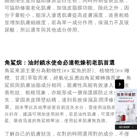
細胞增生進而協助膠原蛋白生長，同時抑制發炎反應，
可協助修復老化肌膚，加強皮脂膜功能。除此之外，因
分子量較小，能深入滲透肌膚提高皮膚濕度，改善粗糙
並增加肌膚細緻度，若為單一成分作用，保濕力不及玻
尿酸，所以通常與其他成分併用。
角鯊烷：油封鎖水使命必達乾燥初老肌首選
角鯊來源主要分為動物性(ex:鯊魚的肝)、植物性(ex:橄
欖、甘蔗)萃取而來，經氫化反應由角鯊烯轉換而來，角
鯊烷與肌膚油脂成分相同，親膚性高能有效滲入，並改
善乾紋、粗糙現象，亦能形成一層保護膜防止水份流
失，鞏固表皮障壁結構，達到長效保濕及潤澤修復效
果。
因冬季比其他季節更容易流失水分，需使用油類產品將水
分封存，建議可增加使用頻率，若是油性肌膚，可選擇質地輕
盈、吸收迅速的角鯊精華油，使用起來肌膚無負擔。
了解自己的肌膚狀況，在對的時間選用對的成分，不僅