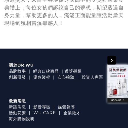
項頒獎人，來自全各地優秀國高中的受獎者聚集於
典禮上，每位女孩們訴說自己的夢想，期望透過自
身力量，幫助更多的人，滿滿正面能量讓活動當天
現場氣氛相當溫馨感人！
關於DR.WU
品牌故事
｜
經典口碑商品
｜
獲獎榮耀
創新研發
｜
優良製程
｜
安心檢驗
｜
投資人專區
最新消息
新訊消息
|
影音專區
|
媒體報導
活動花絮
|
WU CARE
|
企業徵才
海外購物說明