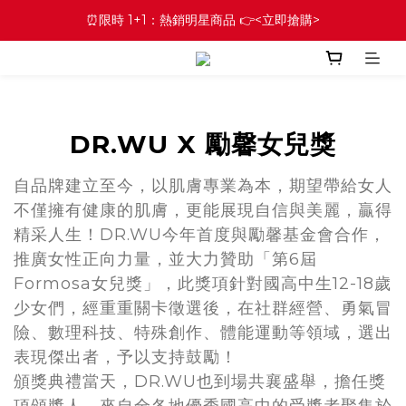
⏰限時 1+1：熱銷明星商品 👉<立即搶購>
DR.WU X 勵馨女兒獎
自品牌建立至今，以肌膚專業為本，期望帶給女人
不僅擁有健康的肌膚，更能展現自信與美麗，贏得
精采人生！DR.WU今年首度與勵馨基金會合作，
推廣女性正向力量，並大力贊助「第6屆
Formosa女兒獎」，此獎項針對國高中生12-18歲
少女們，經重重關卡徵選後，在社群經營、勇氣冒
險、數理科技、特殊創作、體能運動等領域，選出
表現傑出者，予以支持鼓勵！
頒獎典禮當天，DR.WU也到場共襄盛舉，擔任獎