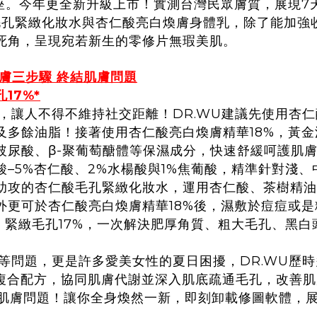
座。今年更全新升級上市！實測台灣民眾膚質，展現7天
毛孔緊緻化妝水與杏仁酸亮白煥膚身體乳，除了能加強
死角，呈現宛若新生的零修片無瑕美肌。
膚三步驟 終結肌膚問題
17%*
讓人不得不維持社交距離！DR.WU建議先使用杏仁
多餘油脂！接著使用杏仁酸亮白煥膚精華18%，黃金
玻尿酸、β-聚葡萄醣體等保濕成分，快速舒緩呵護肌
–5%杏仁酸、2%水楊酸與1%焦葡酸，精準針對淺
助攻的杏仁酸毛孔緊緻化妝水，運用杏仁酸、茶樹精油
更可於杏仁酸亮白煥膚精華18%後，濕敷於痘痘或是粉
，緊緻毛孔17%，一次解決肥厚角質、粗大毛孔、黑
問題，更是許多愛美女性的夏日困擾，DR.WU歷時
酸複合配方，協同肌膚代謝並深入肌底疏通毛孔，改善肌
體肌膚問題！讓你全身煥然一新，即刻卸載修圖軟體，