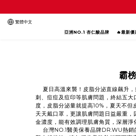
繁體中文
亞洲NO.1 杏仁酸品牌
🔥最新
霸榜
夏日高溫來襲！皮脂分泌直線飆升，痘
刺、痘痘及痘印等肌膚問題，終結五大
度，皮脂分泌量就提高10%，夏天不
天天戴口罩，更讓肌膚問題日益嚴重，
金濃度，能有效調理肌膚角質，深層淨
台灣NO.1醫美保養品牌DR.WU熱