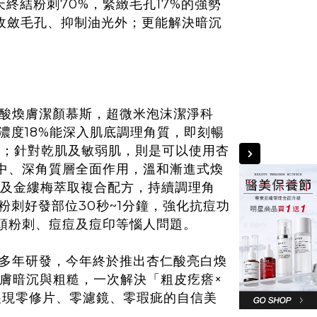
終結粉刺70%，緊緻毛孔17%的強勢
收斂毛孔、抑制油光外；更能解決暗沉
酸煥膚潔顏慕斯，超微米泡沫潔淨科
濃度18%能深入肌底調理角質，即刻暢
膚；針對乾肌及敏弱肌，則是可以使用杏
、中、深角質層全面作用，溫和漸進式煥
及金縷梅萃取複合配方，持續調理角
刺好發部位30秒~1分鐘，強化抗痘功
白頭粉刺、痘痘及痘印等惱人問題。
多年研發，今年終於推出杏仁酸亮白煥
膚暗沉與粗糙，一次解決「粗皮疙瘩×
展現零修片、零濾鏡、零瑕疵的自信美