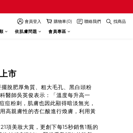
會員登入
購物車(0)
聯絡我們
找商品
類
依肌膚問題
會員專區
上市
擺脫肥厚角質、粗大毛孔、黑白頭粉
科醫師吳英俊表示：「溫度每升高一
生痘痘粉刺，肌膚也因此顯得暗淡無光，
用高親膚性的杏仁酸進行煥膚，利用黃
1項美妝大賞，更創下每15秒銷售1瓶的