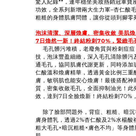
驚人紀錄**，連年穩坐美妝熱銷冠軍寶
功效，全系列新增兩大生力軍–杏仁酸
粗糙的身體肌膚問體，讓你從頭到腳零
泡沫清潔、深層煥膚、密集收斂 美肌煥
7日煥然一新！終結粉刺70%，緊緻毛孔
毛孔髒污堆積，老廢角質與粉刺痘痘，
技，泡沫豐盈細緻，深入毛孔清除髒污及
通毛孔，協同肌膚代謝更新，同時添加
仁酸溫和煥膚精華，透過黃金比例三重酸
膚，敏弱肌也能安心煥膚！最後搭配神
質，密集收斂毛孔，全面抑制油光！此外
效，達到7日全臉煥新！終結粉刺70%
除了臉部問題外，背痘、粗糙、暗沉等
膚身體乳，透過2%杏仁酸及2%水楊
粗大毛孔×暗沉粗糙×膚色不均」等身
肌。