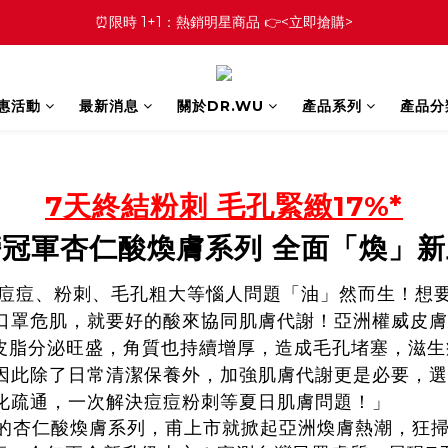
⏰限時 1+1：熱銷明星商品 👉<立即搶購>
優惠活動
最新消息
關於DR.WU
產品系列
產品分
7天終結粉刺 毛孔緊緻17%*
冠軍杏仁酸煥膚系列 全面「煥」新
痘、粉刺、毛孔粗大等惱人問題「油」然而生！想要
口罩危肌，就要好的酸來協同肌膚代謝！亞洲權威皮膚
但皮脂分泌旺盛，角質也持續增厚，造成毛孔堵塞，滋
因此除了日常清潔保養外，加強肌膚代謝更是必要，選
化疏通，一次解決痘痘粉刺等夏日肌膚問題！」
銷的杏仁酸煥膚系列，甫上市就掀起亞洲煥膚熱潮，狂掃2