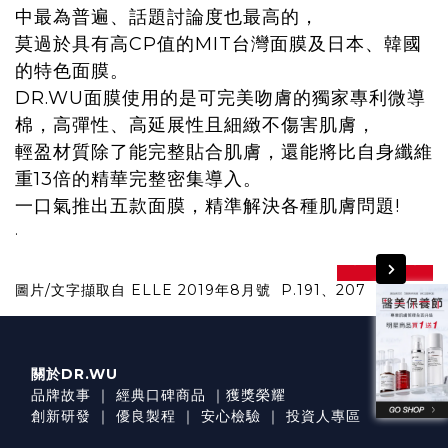
中最為普遍、話題討論度也最高的，
莫過於具有高CP值的MIT台灣面膜及日本、韓國
的特色面膜。
DR.WU面膜使用的是可完美吻膚的獨家專利微導
棉，高彈性、高延展性且細緻不傷害肌膚，
輕盈材質除了能完整貼合肌膚，還能將比自身纖維
重13倍的精華完整密集導入。
一口氣推出五款面膜，精準解決各種肌膚問題!
.
prev
next
圖片/文字擷取自 ELLE 2019年8月號 P.191、207
關於DR.WU
品牌故事
｜
經典口碑商品
｜
獲獎榮耀
創新研發
｜
優良製程
｜
安心檢驗
｜
投資人專區