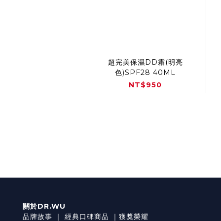
超完美保濕DD霜(明亮
色)SPF28 40ML
NT$950
關於DR.WU
品牌故事
｜
經典口碑商品
｜
獲獎榮耀