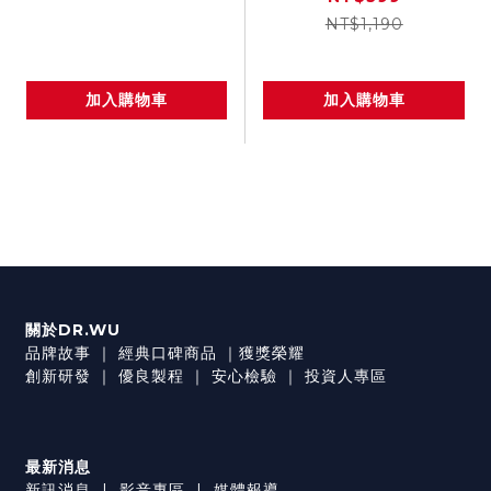
NT$1,190
加入購物車
加入購物車
關於DR.WU
品牌故事
｜
經典口碑商品
｜
獲獎榮耀
創新研發
｜
優良製程
｜
安心檢驗
｜
投資人專區
最新消息
新訊消息
|
影音專區
|
媒體報導