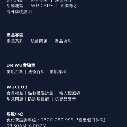
活動花絮
|
WU CARE
|
企業徵才
海外購物說明
產品專區
產品系列
｜
肌膚問題
｜
產品功能
DR.WU實驗室
美肌百科 |
成份百科 |
美肌專欄
WUCLUB
會員權益
|
點數禮遇計畫
｜
輸入標籤碼
常見問題
|
防詐騙提醒
｜
仿冒品警示
客服中心
免付費諮詢專線：0800-083-999 (*國定假日休息)
09:30AM~6:00PM