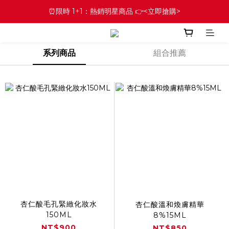
⏰限時 1+1：熱銷明星商品 👉<立即搶購>
系列商品
組合推薦
杏仁酸毛孔緊緻化妝水
杏仁酸溫和煥膚精華
150ML
8%15ML
NT$900
NT$850