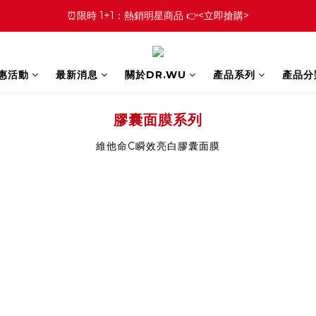
⏰限時 1+1：熱銷明星商品 👉<立即搶購>
優惠活動
最新消息
關於DR.WU
產品系列
產品分
膠囊面膜系列
維他命C瞬效亮白膠囊面膜