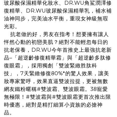
玻尿酸保濕精華化妝水、DR.WU角鯊潤澤修
復精華、DR.WU玻尿酸保濕精華乳，補水補
油神同步，完美油水平衡，重現女神級無瑕
光彩。
抗老做的好，男友在指考！想要擁有讓人
怦然心動的初戀美肌？絕對不能輕忽每日的
抗老保養，DR.WU今年首推史上最強抗老新
品–「超逆齡修復精華霜」與「超逆齡多肽修
復眼霜」，採用獨創「雙波緊緻胜肽科
技」，7天緊緻修復80%*的驚人效果，讓美
妝專家驚呼，效果直逼雙波拉提，更被無數
網友鐵粉暱稱#雙波霜、雙波眼霜。38寵愛
無極限！#雙波霜與#雙波眼霜更首次推出限
時優惠，絕對是精打細算小資族的必搶神
品。