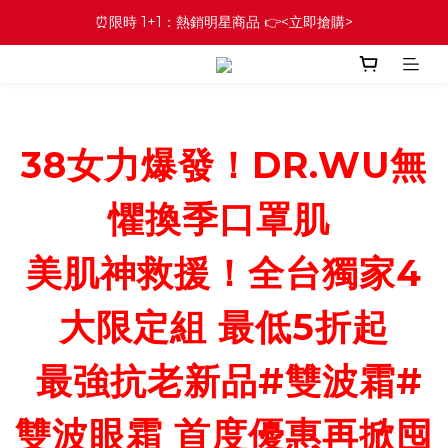
⏰限時 1+1：熱銷明星商品 👉<立即搶購>
38女力爆發！DR.WU無
懼換季口罩肌
美肌神救援！全台獨家4
大限定組 最低5折起
最強抗老新品#雙波霜#
雙波眼霜 首度優惠再掀囤