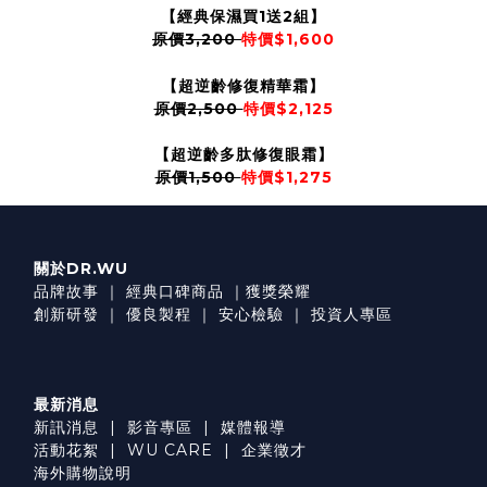
【經典保濕買1送2組】
原價3,200
特價$1,600
【超逆齡修復精華霜】
原價2,500
特價$2,125
【超逆齡多肽修復眼霜】
原價1,500
特價$1,275
關於DR.WU
品牌故事
｜
經典口碑商品
｜
獲獎榮耀
創新研發
｜
優良製程
｜
安心檢驗
｜
投資人專區
最新消息
新訊消息
|
影音專區
|
媒體報導
活動花絮
|
WU CARE
|
企業徵才
海外購物說明