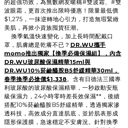
的超強功效，為無數網友暱稱#雙波霜、#雙
波眼霜，更首次推出限時優惠！限量最低價
$1,275，一抹逆轉地心引力，打造無瑕緊緻
美肌，再掀小資族囤貨狂潮。
換季氣溫快速變化，加上長時間配戴口
罩，肌膚總是乾癢不已？
DR.WU攜手
momo推出獨家【換季必備保濕組】，內含
DR.WU玻尿酸保濕精華15ml與
DR.WU10%菸鹼醯胺B5舒緩精華30ml，
春季換季必搶價$1,338
。含有日德法三國專
利玻尿酸的玻尿酸保濕精華，一秒啟動安瓶
級保濕力，24小時零時差長效保濕**，後續
搭配10%菸鹼醯胺B5舒緩精華，透過獨家滲
透科技，高效成分直達肌底，並於肌表形成
隱形保護膜，急速穩定不安膚況。針對換季