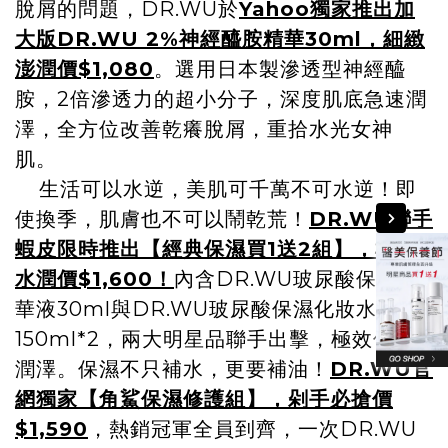
脫屑的問題，DR.WU於
Yahoo獨家推出加
大版DR.WU 2%神經醯胺精華30ml，細緻
澎潤價$1,080
。選用日本製滲透型神經醯
胺，2倍滲透力的超小分子，深度肌底急速潤
澤，全方位改善乾癢脫屑，重拾水光女神
肌。
生活可以水逆，美肌可千萬不可水逆！即
使換季，肌膚也不可以鬧乾荒！
DR.WU聯手
蝦皮限時推出【經典保濕買1送2組】，極度
水潤價$1,600！
內含DR.WU玻尿酸保濕精
華液30ml與DR.WU玻尿酸保濕化妝水
150ml*2，兩大明星品聯手出擊，極效保濕
潤澤。保濕不只補水，更要補油！
DR.WU官
網獨家【角鯊保濕修護組】，剁手必搶價
$1,590
，熱銷冠軍全員到齊，一次DR.WU