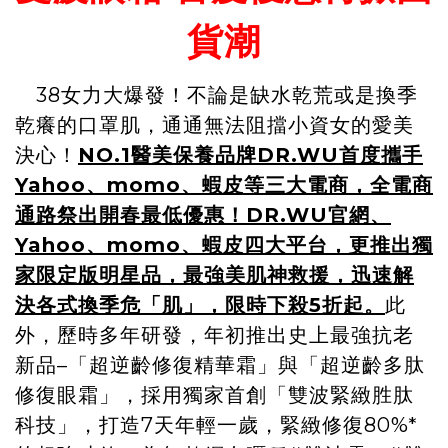
貨潮
38女力大爆發！不論是缺水乾荒或是換季
乾癢的口罩肌，通通無法阻擋小資女的愛美
決心！
NO.1醫美保養品牌DR.WU首度攜手
Yahoo、momo、蝦皮等三大電商，全電商
通路祭出開春最低優惠！DR.WU官網、
Yahoo、momo、蝦皮四大平台，更推出獨
家限定版明星品，最強美肌神救援，迅速解
決各式換季危「肌」，限時下殺5折起。
此
外，歷時多年研發，年初推出史上最強抗老
新品–「超逆齡修復精華霜」與「超逆齡多肽
修復眼霜」，採用獨家首創「雙波緊緻胜肽
科技」，打造7天年輕一歲，緊緻修復80%*