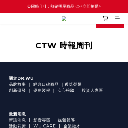
⏰限時 1+1：熱銷明星商品 👉<立即搶購>
prev
next
CTW 時報周刊
關於DR.WU
品牌故事
｜
經典口碑商品
｜
獲獎榮耀
創新研發
｜
優良製程
｜
安心檢驗
｜
投資人專區
最新消息
新訊消息
|
影音專區
|
媒體報導
活動花絮
|
WU CARE
|
企業徵才