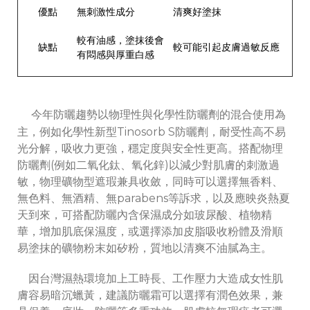
優點
無刺激性成分
清爽好塗抹
較有油感，塗抹後會
缺點
較可能引起皮膚過敏反應
有悶感與厚重白感
今年防曬趨勢以物理性與化學性防曬劑的混合使用為
主，例如化學性新型Tinosorb S防曬劑，耐受性高不易
光分解，吸收力更強，穩定度與安全性更高。搭配物理
防曬劑(例如二氧化鈦、氧化鋅)以減少對肌膚的刺激過
敏，物理礦物型遮瑕兼具收斂，同時可以選擇無香料、
無色料、無酒精、無parabens等訴求，以及應映炎熱夏
天到來，可搭配防曬內含保濕成分如玻尿酸、植物精
華，增加肌底保濕度，或選擇添加皮脂吸收粉體及滑順
易塗抹的礦物粉末如矽粉，質地以清爽不油膩為主。
因台灣濕熱環境加上工時長、工作壓力大造成女性肌
膚容易暗沉蠟黃，建議防曬霜可以選擇有潤色效果，兼