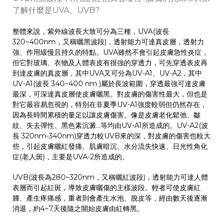
了解什麼是UVA、UVB?
整體來說，紫外線波長大致可分為三種，UVA(波長
320~400nm，又稱曬黑波段)，透射能力可達真皮層，透射力
強、作用緩慢且持久的特點。UVA雖然不會引起皮膚急性炎症，
但它對玻璃、衣物及人體表皮有很強的穿透力，可先穿透表皮再
到達皮膚的真皮層，其中UVA又可分為UV-A1、UV-A2，其中
UV-A1(波長 340~400 nm )屬於長波範圍，穿透最強可達皮膚
最深，可深達真皮層使皮膚曬黑。對皮膚的傷害性最大，但也是
對它最容易忽視的，特別在非夏季UV-A1強度較弱但仍然存在，
因為長時間累積的量足以讓皮膚傷害。像是皮膚老化鬆弛、皺
紋、失去彈性、黑色素沉澱…等均由UV-A1所造成的。UV-A2(波
長 320nm-340nm)穿透力較UVB來的深，對皮膚的傷害也較大
些，引起皮膚曬紅發痛、肌膚暗沉、水分流失快速、日光性角化
症(老人斑)，主要是UVA-2所造成的。
UVB(波長為280~320nm，又稱曬紅波段)，透射能力可達人體
表層而引起紅斑，導致皮膚曬傷的主樣波段。輕者可使皮膚紅
腫、產生疼痛感，重者則會產生水泡、脫皮等，經由數天後逐漸
消退，約4~7天後隨之開始皮膚由紅轉黑。