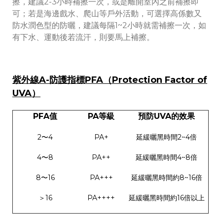
擦，建議2-3小時補擦一次，或是離開室內之前補擦即
可；若是海邊戲水、爬山等戶外活動，可選擇高係數又
防水潤色型的防曬，建議每隔1~2小時就需補擦一次，如
有下水、運動後若流汗，則要馬上補擦。
紫外線A-防護指標PFA（Protection Factor of
UVA）
PFA值
PA等級
預防UVA的效果
2〜4
PA+
延緩曬黑時間2~4倍
4〜8
PA++
延緩曬黑時間4~8倍
8〜16
PA+++
延緩曬黑時間約8~16倍
＞16
PA++++
延緩曬黑時間約16倍以上