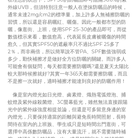
外線UVB，但須特別注意一般人在塗抹防曬品的時候，
通常未達2mg/cm2的標準量，加上許多人無補擦防曬的
習慣，所以還是容易曬紅、曬傷。因此一般都市型的防
曬，像逛街、上班，使用SPF 25-30的產品即可，而從
數值標示來看，數值愈高，代表延長皮膚被曬傷的時間
愈久，但其實SPF50的遮蔽率只不過比SPF 25多了
2％，而非兩倍，所以簡單說不管PA、SPF數值強弱或
多少，勤快補擦才是做好全方位防曬的關鍵。而許多人
可能會有個疑問，每天都需要擦防曬嗎?還是夏天太陽比
較大那時候擦就好?其實一年365天都需要擦防曬，而且
不是擦一次就好，適時補擦才能達到良好的防曬作用！
像是室內燈光如日光燈、鹵素燈、熾熱電弧燈泡、捕
蚊燈及紫外線殺菌燈、3C螢幕藍光，雖然無法直接跟陽
光中的紫外線強度相提並論，但還是可多留意身邊的室
內燈光，只要保持適當的距離與避免長時間照射，長時
間待在室內的上班族、學生或只是短時間出門逛街，可
選擇中高係數防曬品，沒有大量流汗，就不需要隨時補