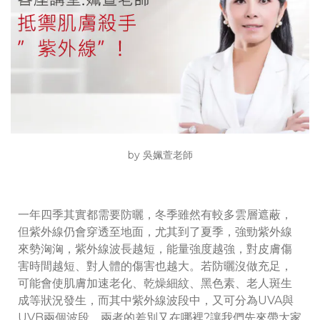
by 吳姵萱老師
一年四季其實都需要防曬，冬季雖然有較多雲層遮蔽，
但紫外線仍會穿透至地面，尤其到了夏季，強勁紫外線
來勢洶洶，紫外線波長越短，能量強度越強，對皮膚傷
害時間越短、對人體的傷害也越大。若防曬沒做充足，
可能會使肌膚加速老化、乾燥細紋、黑色素、老人斑生
成等狀況發生，而其中紫外線波段中，又可分為UVA與
UVB兩個波段，兩者的差別又在哪裡?讓我們先來帶大家