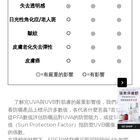
失去透明感
◎
◎
◎
日光性角化症/老人斑
○
◎
◎
皺紋
○
◎
◎
皮膚老化失去彈性
○
◎
◎
皮膚癌
○
◎
◎
◎=有嚴重的影響 ○=有影響
了解完UVA與UVB對肌膚的嚴重影響後，我們再來看
看防曬產品上標示許多數值，各代表什麼意義?首先可先
從PFA數值評估防曬品對UVA的防禦能力，或從SPF數
值（Sun Protection Factor）指防禦UVB曬傷、曬紅
的係數。
在理想的狀態下，SPF30的防曬品即可阻隔96.6%的紫