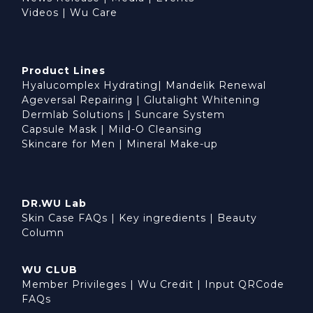
Videos
|
Wu Care
Product Lines
Hyalucomplex Hydrating
|
Mandelik Renewal
Ageversal Repairing
|
Glutalight Whitening
Dermlab Solutions
|
Suncare System
Capsule Mask
|
Mild-O Cleansing
Skincare for Men
|
Mineral Make-up
DR.WU Lab
Skin Case FAQs
|
Key ingredients
|
Beauty
Column
WU CLUB
Member Privileges
|
Wu Credit
|
Input QRCode
FAQs