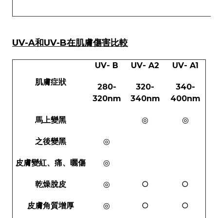
UV-A和UV-B在肌膚傷害比較
UV- B
UV- A2
UV- A1
肌膚症狀
280-
320-
340-
320nm
340nm
400nm
馬上變黑
◎
◎
之後變黑
◎
皮膚變紅、痛、曬傷
◎
乾燥脫皮
◎
○
○
皮膚角質增厚
◎
○
○