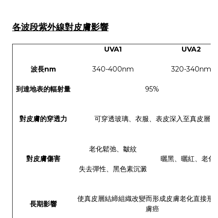
各波段紫外線對皮膚影響
UVA1
UVA2
波長nm
340-400nm
320-340nm
到達地表的輻射量
95%
對皮膚的穿透力
可穿透玻璃、衣服、表皮深入至真皮層
老化鬆弛、皺紋
對皮膚傷害
曬黑、曬紅、老化
失去彈性、黑色素沉澱
使真皮層結締組織改變而形成皮膚老化直接形
長期影響
膚癌