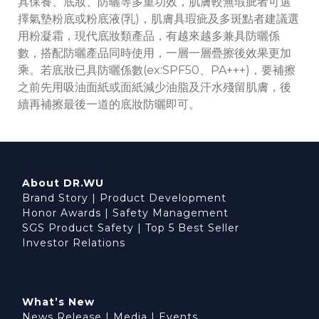
具保養、底妝、防曬等多重功效，肌膚較無瑕疵者可選
擇氣墊粉底或粉底液(乳)，肌膚具瑕疵及多斑點者建議選
用粉凝霜，現代底妝類產品，有越來越多兼具防曬係
數，搭配防曬產品同時使用，一層一層疊擦後效果更加
乘。若底妝已具防曬係數(ex:SPF50、PA+++)，要補擦
之前先用吸油面紙或面紙減少油脂及汗水殘留肌膚，後
續再補擦最後一道的底妝防曬即可。
About DR.WU
Brand Story
|
Product Development
Honor Awards
|
Safety Management
SGS Product Safety
|
Top 5 Best Seller
Investor Relations
What’s New
News Release
|
Media
|
Events