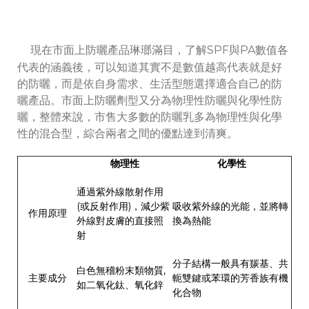
現在市面上防曬產品琳瑯滿目，了解SPF與PA數值各
代表的涵義後，可以知道其實不是數值越高代表就是好
的防曬，而是依自身需求、生活型態選擇適合自己的防
曬產品。市面上防曬劑型又分為物理性防曬與化學性防
曬，整體來說，市售大多數的防曬乳多為物理性與化學
性的混合型，綜合兩者之間的優點達到清爽。
物理性
化學性
通過紫外線散射作用
(或反射作用)，減少紫
吸收紫外線的光能，並將轉
作用原理
外線對皮膚的直接照
換為熱能
射
分子結構一般具有羰基、共
白色無稽粉末類物質,
主要成分
軛雙鍵或苯環的芳香族有機
如二氧化鈦、氧化鋅
化合物