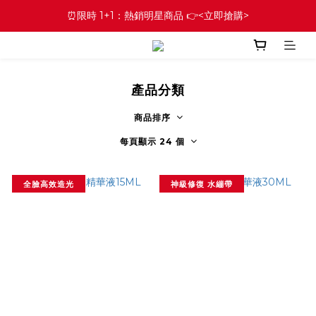
⏰限時 1+1：熱銷明星商品 👉<立即搶購>
產品分類
商品排序
每頁顯示 24 個
全臉高效造光
神級修復 水繃帶