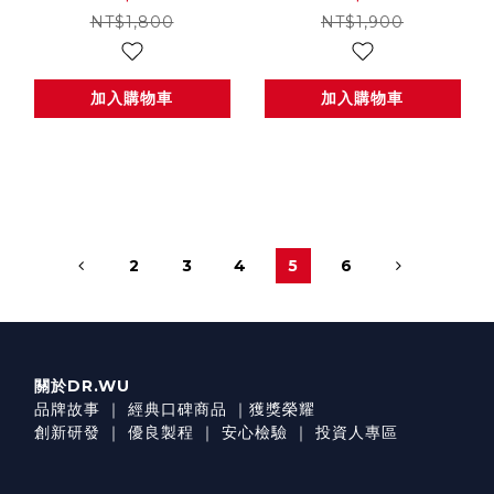
NT$1,800
NT$1,900
加入購物車
加入購物車
2
3
4
5
6
關於DR.WU
品牌故事
｜
經典口碑商品
｜
獲獎榮耀
創新研發
｜
優良製程
｜
安心檢驗
｜
投資人專區