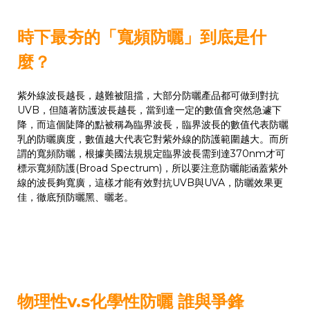
時下最夯的「寬頻防曬」到底是什
麼？
紫外線波長越長，越難被阻擋，大部分防曬產品都可做到對抗
UVB，但隨著防護波長越長，當到達一定的數值會突然急遽下
降，而這個陡降的點被稱為臨界波長，臨界波長的數值代表防曬
乳的防曬廣度，數值越大代表它對紫外線的防護範圍越大。而所
謂的寬頻防曬，根據美國法規規定臨界波長需到達370nm才可
標示寬頻防護(Broad Spectrum)，所以要注意防曬能涵蓋紫外
線的波長夠寬廣，這樣才能有效對抗UVB與UVA，防曬效果更
佳，徹底預防曬黑、曬老。
物理性v.s化學性防曬 誰與爭鋒