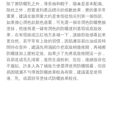
除了擦防曬乳之外，薄長袖和帽子、陽傘是基本配備。
除此之外，想要達到產品標示的係數效果，擦的量非常
重要，建議全臉用量大約是食指從指尖到第一個指節。
如果擔心潤色款顏色過重，可先選一個非潤色防曬整臉
塗抹，然後再選一罐有潤色的防曬達到遮瑕或底妝效
果，在有瑕疵或泛紅地方多補一下，讓臉部妝感看起來
更自然。若平常有上妝的習慣，因肌膚容易出油或長時
間待在室外，建議先用濕紙巾把底妝稍微推開，再補擦
防曬後加上蜜粉定妝。如果少了先將底妝推開這一步，
容易造成毛孔堵塞，進而生成粉刺、痘痘，後續妝容也
不服貼。許多人為了補妝方便選擇使用防曬噴霧，但容
易因噴灑不勻導致防曬效果較為有限，建議還是使用
液、乳、或霜狀等塗抹式防曬效果較佳。