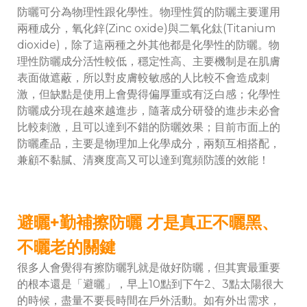
防曬可分為物理性跟化學性。物理性質的防曬主要運用
兩種成分，氧化鋅(Zinc oxide)與二氧化鈦(Titanium
dioxide)，除了這兩種之外其他都是化學性的防曬。物
理性防曬成分活性較低，穩定性高、主要機制是在肌膚
表面做遮蔽，所以對皮膚較敏感的人比較不會造成刺
激，但缺點是使用上會覺得偏厚重或有泛白感；化學性
防曬成分現在越來越進步，隨著成分研發的進步未必會
比較刺激，且可以達到不錯的防曬效果；目前市面上的
防曬產品，主要是物理加上化學成分，兩類互相搭配，
兼顧不黏膩、清爽度高又可以達到寬頻防護的效能！
避曬+勤補擦防曬 才是真正不曬黑、
不曬老的關鍵
很多人會覺得有擦防曬乳就是做好防曬，但其實最重要
的根本還是「避曬」，早上10點到下午2、3點太陽很大
的時候，盡量不要長時間在戶外活動。如有外出需求，