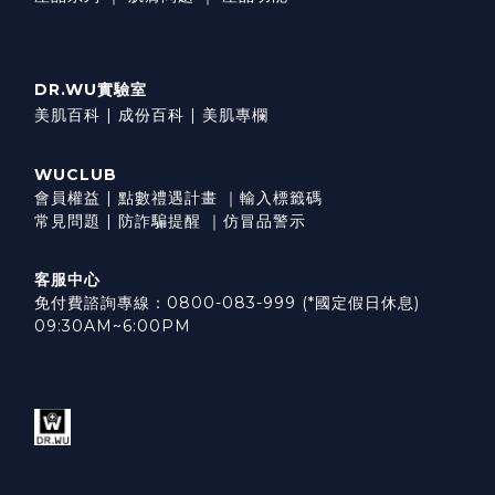
DR.WU實驗室
美肌百科 |
成份百科 |
美肌專欄
WUCLUB
會員權益
|
點數禮遇計畫
｜
輸入標籤碼
常見問題
|
防詐騙提醒
｜
仿冒品警示
客服中心
免付費諮詢專線：0800-083-999 (*國定假日休息)
09:30AM~6:00PM