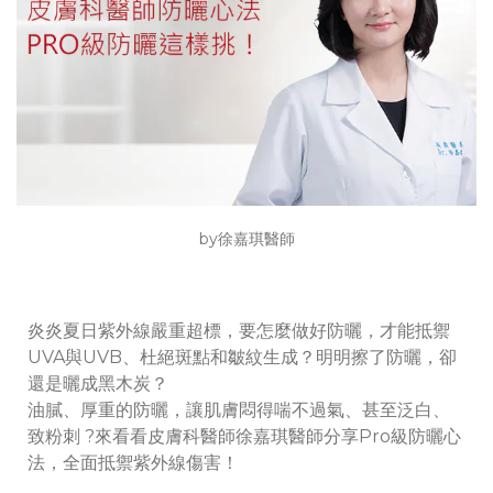
by徐嘉琪醫師
炎炎夏日紫外線嚴重超標，要怎麼做好防曬，才能抵禦
UVA與UVB、杜絕斑點和皺紋生成？明明擦了防曬，卻
還是曬成黑木炭？
油膩、厚重的防曬，讓肌膚悶得喘不過氣、甚至泛白、
致粉刺 ?來看看皮膚科醫師徐嘉琪醫師分享Pro級防曬心
法，全面抵禦紫外線傷害！